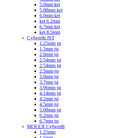
5.0mm ket
5.08mm ket
6.0mm ket
ket 6.2mm
6.7mm ket
ket 8.5mm
Cyfwerth JST
1.25mm jst
1.5mm jst
2.0mm jst
2.54mm jst
2.54mm jst
2.5mm-jst
3.0mm jst
3.7mm jst
3.96mm jst
4.14mm jst
4.2mm jst
4.5mm jst
5.08mm jst
6.2mm jst
6.7mm jst
MOLEX Cyfwerth
1.25mm
1.5mm