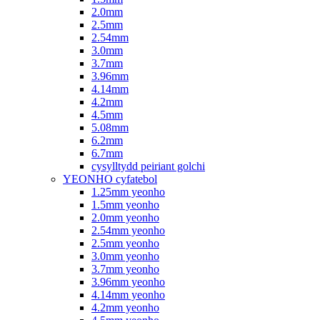
2.0mm
2.5mm
2.54mm
3.0mm
3.7mm
3.96mm
4.14mm
4.2mm
4.5mm
5.08mm
6.2mm
6.7mm
cysylltydd peiriant golchi
YEONHO cyfatebol
1.25mm yeonho
1.5mm yeonho
2.0mm yeonho
2.54mm yeonho
2.5mm yeonho
3.0mm yeonho
3.7mm yeonho
3.96mm yeonho
4.14mm yeonho
4.2mm yeonho