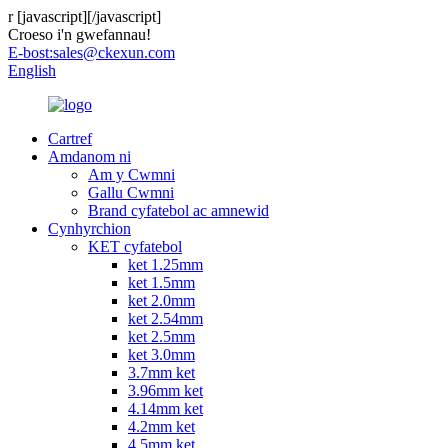
r
[javascript]
[/javascript]
Croeso i'n gwefannau!
E-bost:
sales@ckexun.com
English
Cartref
Amdanom ni
Am y Cwmni
Gallu Cwmni
Brand cyfatebol ac amnewid
Cynhyrchion
KET cyfatebol
ket 1.25mm
ket 1.5mm
ket 2.0mm
ket 2.54mm
ket 2.5mm
ket 3.0mm
3.7mm ket
3.96mm ket
4.14mm ket
4.2mm ket
4.5mm ket