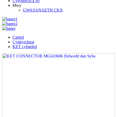
Cysylltwch â Ni
Mwy
GWASANAETH CKX
Cartref
Cynhyrchion
KET cyfatebol