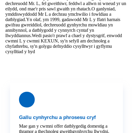
dechreuodd Mr. L, fel gweithiwr, feddwl a allwn ni wneud yr un
eilydd, ond mae'r pris sawl gwaith yn rhatach.O ganlyniad,
ymddiswyddodd Mr L a dechrau ymchwilio i fowldiau a
datblygiad.Yn olaf, ym 1999, gadawodd Mr L y ffatri harnais
gwifrau gwreiddiol, dechreuodd gynhyrchu mowldiau yn
annibynnol, a datblygodd y cynnyrch cyntaf yn
llwyddiannus.Wedi pasio'r prawf a chael y dystysgrif, enwodd
cwmni L y cwmni KEXUN, sy'n sefyll am dechnoleg a
chyfathrebu, sy'n golygu defnyddio cysylltwyr i gyflymu
cysylltiad y byd
Gallu cynhyrchu a phrosesu cryf
Mae gan y cwmni offer datblygedig domestig a
thramor a thechnoleg gweithgynhyrchu llwydni,