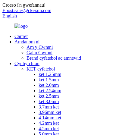
Croeso i'n gwefannau!
Ebost:
sales@ckexun.com
English
Cartref
Amdanom ni
Am y Cwmni
Gallu Cwmni
Brand cyfatebol ac amnewid
Cynhyrchion
KET cyfatebol
ket 1.25mm
ket 1.5mm
ket 2.0mm
ket 2.54mm
ket 2.5mm
ket 3.0mm
3.7mm ket
3.96mm ket
4.14mm ket
4.2mm ket
4.5mm ket
5.0mm ket