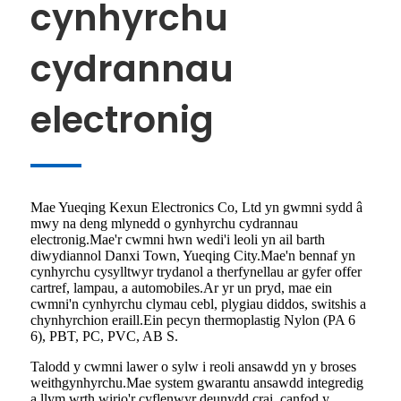
cynhyrchu
cydrannau
electronig
Mae Yueqing Kexun Electronics Co, Ltd yn gwmni sydd â
mwy na deng mlynedd o gynhyrchu cydrannau
electronig.Mae'r cwmni hwn wedi'i leoli yn ail barth
diwydiannol Danxi Town, Yueqing City.Mae'n bennaf yn
cynhyrchu cysylltwyr trydanol a therfynellau ar gyfer offer
cartref, lampau, a automobiles.Ar yr un pryd, mae ein
cwmni'n cynhyrchu clymau cebl, plygiau diddos, switshis a
chynhyrchion eraill.Ein pecyn thermoplastig Nylon (PA 6
6), PBT, PC, PVC, AB S.
Talodd y cwmni lawer o sylw i reoli ansawdd yn y broses
weithgynhyrchu.Mae system gwarantu ansawdd integredig
a llym wrth wirio'r cyflenwyr deunydd crai, canfod y