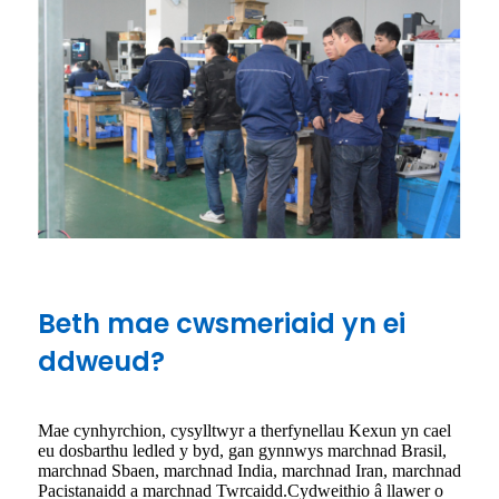
Beth mae cwsmeriaid yn ei
ddweud?
Mae cynhyrchion, cysylltwyr a therfynellau Kexun yn cael
eu dosbarthu ledled y byd, gan gynnwys marchnad Brasil,
marchnad Sbaen, marchnad India, marchnad Iran, marchnad
Pacistanaidd a marchnad Twrcaidd.Cydweithio â llawer o