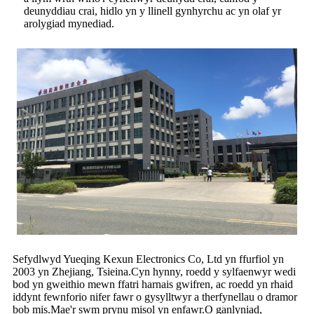
deunyddiau crai, hidlo yn y llinell gynhyrchu ac yn olaf yr
arolygiad mynediad.
Sefydlwyd Yueqing Kexun Electronics Co, Ltd yn ffurfiol yn
2003 yn Zhejiang, Tsieina.Cyn hynny, roedd y sylfaenwyr wedi
bod yn gweithio mewn ffatri harnais gwifren, ac roedd yn rhaid
iddynt fewnforio nifer fawr o gysylltwyr a therfynellau o dramor
bob mis.Mae'r swm prynu misol yn enfawr.O ganlyniad,