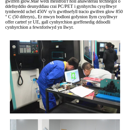
gwifren glow.Mae wedi meistroli'r holl anawsterau technegol o
ddefnyddio deunyddiau crai PC/PET i gynhyrchu cysylltwyr
tymheredd uchel 450V sy'n gwrthsefyll tracio gwifren glow 850
° C (50 diferyn)., Er mwyn bodloni gofynion llym cysylltwyr
offer cartref yr UE, gall cynhyrchion gorffenedig ddisodli
cynhyrchion a fewnforiwyd yn llwyr.