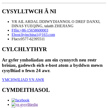
CYSYLLTWCH Â NI
YR AIL ARDAL DDIWYDIANNOL O DREF DANXI,
DINAS YUEQING, talaith ZHEJIANG
Ffôn:
+86-15658600003
Ebost:
liyinchina1@163.com
Ffacs:
0577-62395511
CYLCHLYTHYR
Ar gyfer ymholiadau am ein cynnyrch neu restr
brisiau, gadewch eich e-bost atom a byddwn mewn
cysylltiad o fewn 24 awr.
YMCHWILIAD YN AWR
CYMDEITHASOL