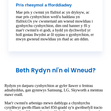
Pris rhesymol a fforddiadwy
Mae pris y cwmni yn ffafriol ac yn dryloyw, ac
mae pris cynhyrchion wedi'u haddasu yn
ffafriol.Os yw cwsmeriaid am wneud mowldiau i
gynhyrchu cynhyrchion, dim ond hanner y ffi y
mae'r cwmni'n ei godi, a bydd yn dychwelyd yr
holl gostau llwydni ar ôl sypiau o gynhyrchion, er
mwyn gwneud mowldiau yn rhad ac am ddim.
Beth Rydyn ni'n ei Wneud?
Rydym yn darparu cynhyrchion ar gyfer llawer o fentrau
adnabyddus, gan gynnwys Samsung, LG, Skyworth a mentrau
mawr eraill.
Mae'r cwmni'n arbenigo mewn datblygu a chynhyrchu
cysylltwyr gwrth-fflam uchel 850-gradd sy'n gwrthsefyll tracio