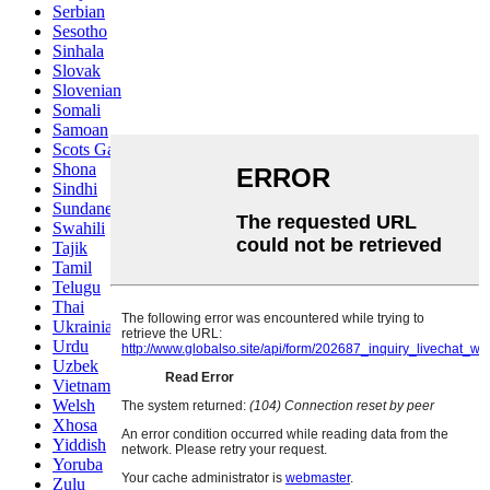
Serbian
Sesotho
Sinhala
Slovak
Slovenian
Somali
Samoan
Scots Gaelic
Shona
Sindhi
Sundanese
Swahili
Tajik
Tamil
Telugu
Thai
Ukrainian
Urdu
Uzbek
Vietnamese
Welsh
Xhosa
Yiddish
Yoruba
Zulu