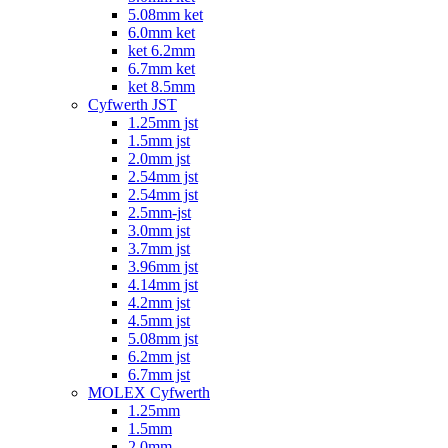
5.08mm ket
6.0mm ket
ket 6.2mm
6.7mm ket
ket 8.5mm
Cyfwerth JST
1.25mm jst
1.5mm jst
2.0mm jst
2.54mm jst
2.54mm jst
2.5mm-jst
3.0mm jst
3.7mm jst
3.96mm jst
4.14mm jst
4.2mm jst
4.5mm jst
5.08mm jst
6.2mm jst
6.7mm jst
MOLEX Cyfwerth
1.25mm
1.5mm
2.0mm