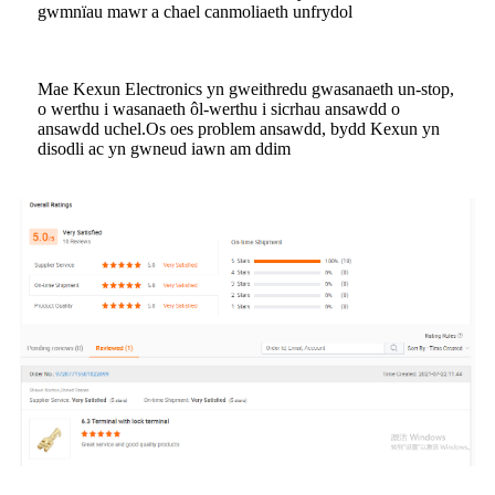
gwmnïau mawr a chael canmoliaeth unfrydol
Mae Kexun Electronics yn gweithredu gwasanaeth un-stop,
o werthu i wasanaeth ôl-werthu i sicrhau ansawdd o
ansawdd uchel.Os oes problem ansawdd, bydd Kexun yn
disodli ac yn gwneud iawn am ddim