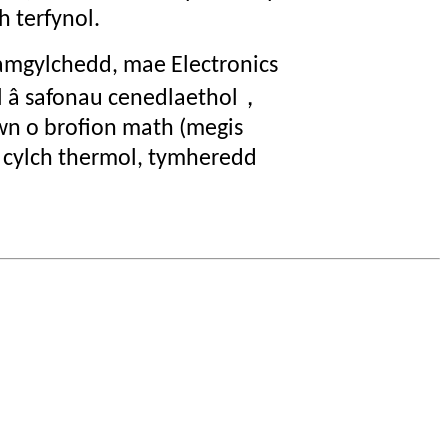
h terfynol.
amgylchedd, mae Electronics
，
l â safonau cenedlaethol
wn o brofion math (megis
 cylch thermol, tymheredd