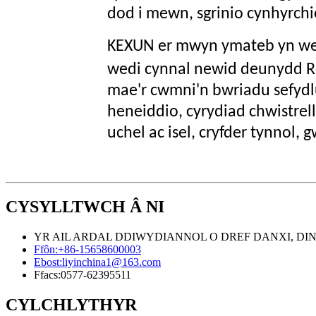
dod i mewn, sgrinio cynhyrchio
KEXUN er mwyn ymateb yn wei
wedi cynnal newid deunydd Ro
mae'r cwmni'n bwriadu sefydl
heneiddio, cyrydiad chwistre
uchel ac isel, cryfder tynnol, g
CYSYLLTWCH Â NI
YR AIL ARDAL DDIWYDIANNOL O DREF DANXI, DINAS
Ffôn:
+86-15658600003
Ebost:
liyinchina1@163.com
Ffacs:
0577-62395511
CYLCHLYTHYR