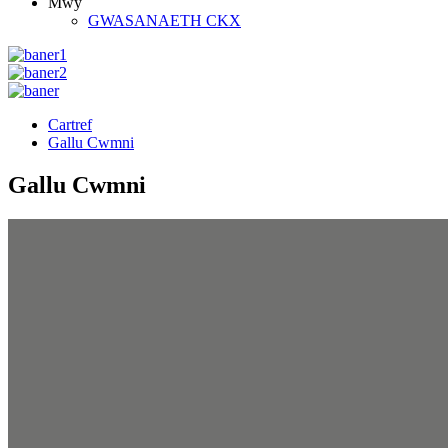
Mwy
GWASANAETH CKX
Cartref
Gallu Cwmni
Gallu Cwmni