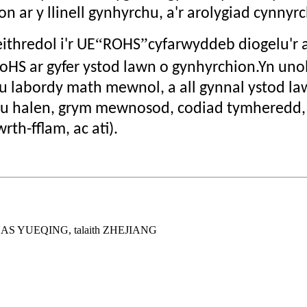
n ar y llinell gynhyrchu, a'r arolygiad cynnyrc
“
”
thredol i'r UE
ROHS
cyfarwyddeb diogelu'r 
HS ar gyfer ystod lawn o gynhyrchion.Yn uno
u labordy math mewnol, a all gynnal ystod la
llu halen, grym mewnosod, codiad tymheredd,
wrth-fflam, ac ati).
 YUEQING, talaith ZHEJIANG