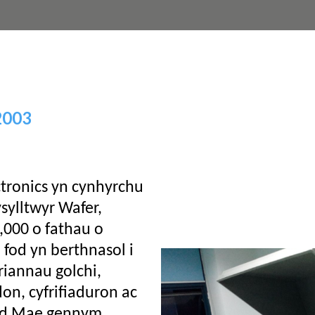
2003
tronics yn cynhyrchu
ysylltwyr Wafer,
,000 o fathau o
 fod yn berthnasol i
riannau golchi,
on, cyfrifiaduron ac
 pryd Mae gennym