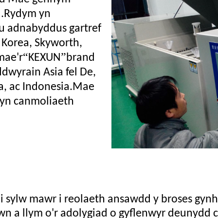
ol.Rydym yn
u adnabyddus gartref
 Korea, Skyworth,
“
”
mae'r
KEXUN
brand
dwyrain Asia fel De,
a, ac Indonesia.Mae
byn canmoliaeth
i sylw mawr i reolaeth ansawdd y broses gyn
n a llym o'r adolygiad o gyflenwyr deunydd c