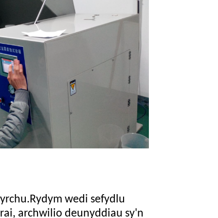
hyrchu.Rydym wedi sefydlu
rai, archwilio deunyddiau sy'n