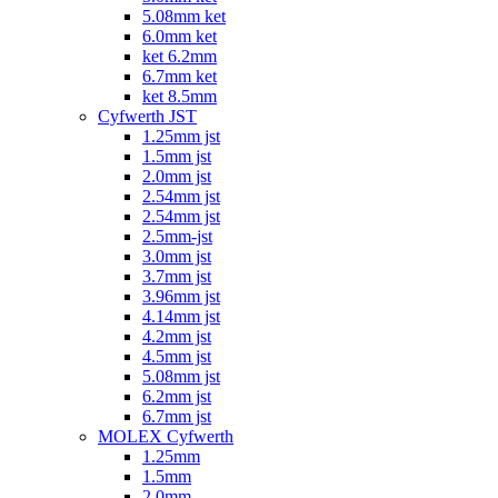
5.08mm ket
6.0mm ket
ket 6.2mm
6.7mm ket
ket 8.5mm
Cyfwerth JST
1.25mm jst
1.5mm jst
2.0mm jst
2.54mm jst
2.54mm jst
2.5mm-jst
3.0mm jst
3.7mm jst
3.96mm jst
4.14mm jst
4.2mm jst
4.5mm jst
5.08mm jst
6.2mm jst
6.7mm jst
MOLEX Cyfwerth
1.25mm
1.5mm
2.0mm