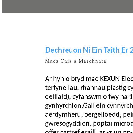
Dechreuon Ni Ein Taith Er 
Maes Cais a Marchnata
Ar hyn o bryd mae KEXUN Elec
terfynellau, rhannau plastig c
deiliaid), cyfanswm o fwy na 1
gynhyrchion.Gall ein cynnyrch
aerdymheru, oergelloedd, pei
gwresogyddion, poptai microd
offer cartref eraill, ar yr un