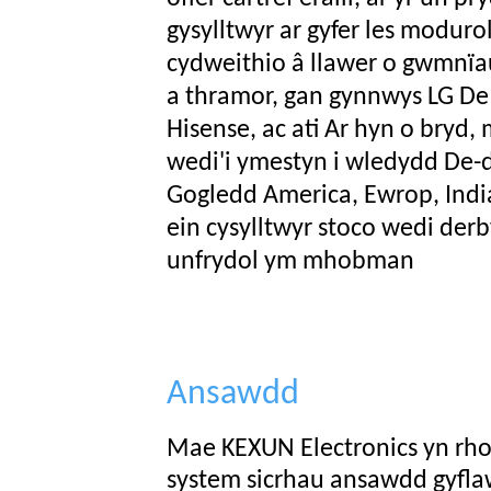
gysylltwyr ar gyfer les modur
cydweithio â llawer o gwmnïa
a thramor, gan gynnwys LG De
Hisense, ac ati Ar hyn o bryd, 
wedi'i ymestyn i wledydd De-d
Gogledd America, Ewrop, Indi
ein cysylltwyr stoco wedi der
unfrydol ym mhobman
Ansawdd
Mae KEXUN Electronics yn rho
system sicrhau ansawdd gyflaw