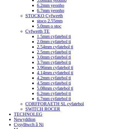
5.08mm yeonho
6.2mm yeonho
6.7mm yeonho
STOCKO Cyfwerth
stoco 2.55mm
5.0mm o stoc
Cyfwerth TE
1.5mm cyfatebol ti
2.0mm cyfatebol ti
2.54mm cyfatebol ti
2.5mm cyfatebol ti
3.0mm cyfatebol ti
3.7mm cyfatebol ti
3.96mm cyfatebol ti
4.14mm cyfatebol ti
4.2mm cyfatebol ti
4.5mm cyfatebol ti
5.08mm cyfatebol ti
6.2mm cyfatebol ti
6.7mm cyfatebol ti
CORFFORAETH SL cyfatebol
SWITCH ROCER
TECHNOLEG
Newyddion
Cysylltwch â Ni