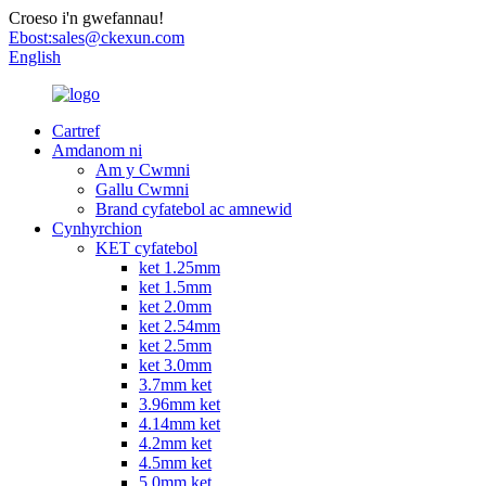
Croeso i'n gwefannau!
Ebost:
sales@ckexun.com
English
Cartref
Amdanom ni
Am y Cwmni
Gallu Cwmni
Brand cyfatebol ac amnewid
Cynhyrchion
KET cyfatebol
ket 1.25mm
ket 1.5mm
ket 2.0mm
ket 2.54mm
ket 2.5mm
ket 3.0mm
3.7mm ket
3.96mm ket
4.14mm ket
4.2mm ket
4.5mm ket
5.0mm ket