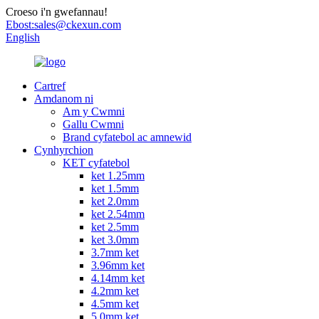
Croeso i'n gwefannau!
Ebost:
sales@ckexun.com
English
Cartref
Amdanom ni
Am y Cwmni
Gallu Cwmni
Brand cyfatebol ac amnewid
Cynhyrchion
KET cyfatebol
ket 1.25mm
ket 1.5mm
ket 2.0mm
ket 2.54mm
ket 2.5mm
ket 3.0mm
3.7mm ket
3.96mm ket
4.14mm ket
4.2mm ket
4.5mm ket
5.0mm ket