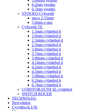
5.08mm yeonho
6.2mm yeonho
6.7mm yeonho
STOCKO Cyfwerth
stoco 2.55mm
5.0mm o stoc
Cyfwerth TE
1.5mm cyfatebol ti
2.0mm cyfatebol ti
2.54mm cyfatebol ti
2.5mm cyfatebol ti
3.0mm cyfatebol ti
3.7mm cyfatebol ti
3.96mm cyfatebol ti
4.14mm cyfatebol ti
4.2mm cyfatebol ti
4.5mm cyfatebol ti
5.08mm cyfatebol ti
6.2mm cyfatebol ti
6.7mm cyfatebol ti
CORFFORAETH SL cyfatebol
SWITCH ROCER
TECHNOLEG
Newyddion
Cysylltwch â Ni