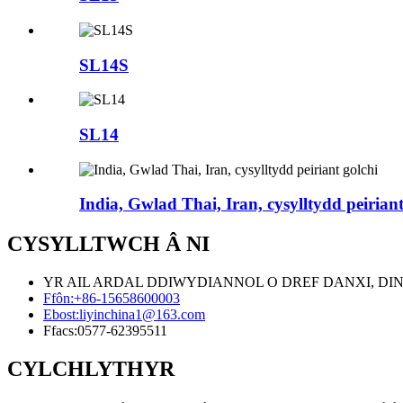
SL14S
SL14
India, Gwlad Thai, Iran, cysylltydd peiriant
CYSYLLTWCH Â NI
YR AIL ARDAL DDIWYDIANNOL O DREF DANXI, DINAS
Ffôn:
+86-15658600003
Ebost:
liyinchina1@163.com
Ffacs:
0577-62395511
CYLCHLYTHYR