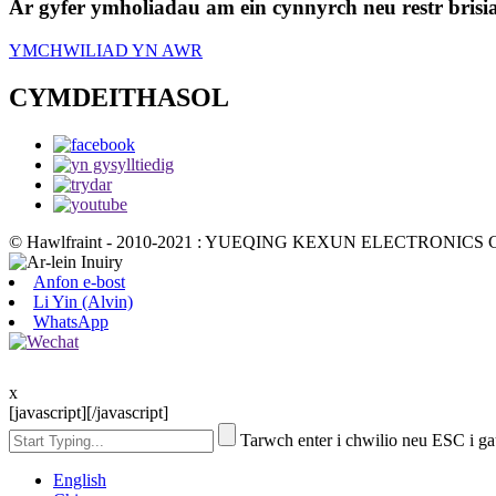
Ar gyfer ymholiadau am ein cynnyrch neu restr brisi
YMCHWILIAD YN AWR
CYMDEITHASOL
© Hawlfraint - 2010-2021 : YUEQING KEXUN ELECTRONICS CO
Anfon e-bost
Li Yin (Alvin)
WhatsApp
x
[javascript]
[/javascript]
Tarwch enter i chwilio neu ESC i g
English