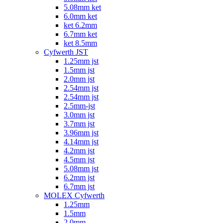
5.08mm ket
6.0mm ket
ket 6.2mm
6.7mm ket
ket 8.5mm
Cyfwerth JST
1.25mm jst
1.5mm jst
2.0mm jst
2.54mm jst
2.54mm jst
2.5mm-jst
3.0mm jst
3.7mm jst
3.96mm jst
4.14mm jst
4.2mm jst
4.5mm jst
5.08mm jst
6.2mm jst
6.7mm jst
MOLEX Cyfwerth
1.25mm
1.5mm
2.0mm