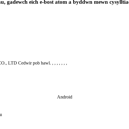
au, gadewch eich e-bost atom a byddwn mewn cysylltia
., LTD Cedwir pob hawl.
, , , , , , ,
Android
au